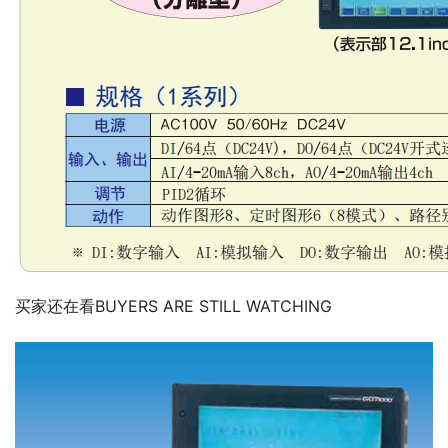
买家还在看
BUYERS ARE STILL WATCHING